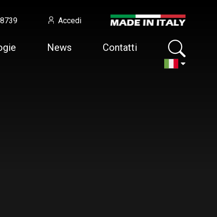
58739
Accedi
ogie
News
Contatti