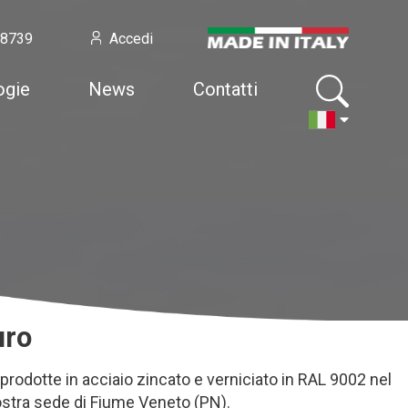
58739
Accedi
ogie
News
Contatti
uro
prodotte in acciaio zincato e verniciato in RAL 9002 nel
ostra sede di Fiume Veneto (PN).