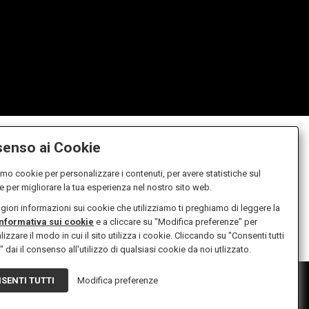
enso ai Cookie
amo cookie per personalizzare i contenuti, per avere statistiche sul
 e per migliorare la tua esperienza nel nostro sito web.
iori informazioni sui cookie che utilizziamo ti preghiamo di leggere la
Informativa sui cookie
e a cliccare su "Modifica preferenze" per
izzare il modo in cui il sito utilizza i cookie. Cliccando su "Consenti tutti
" dai il consenso all'utilizzo di qualsiasi cookie da noi utlizzato.
10933 - Capitale sociale versato in euro 10.400,00
SENTI TUTTI
Modifica preferenze
n