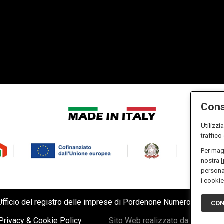
Cons
Utilizzi
traffico
Per magg
nostra
personal
i cookie
all' Ufficio del registro delle imprese di Pordenone Numero 012386
CON
Privacy & Cookie Policy
Sito Web realizzato da W3desig