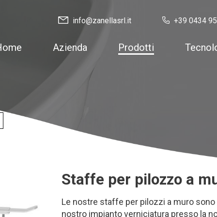
info@zanellasrl.it
+39 0434 9
Home
Azienda
Prodotti
Tecnol
Staffe per pilozzo a m
Le nostre staffe per pilozzi a muro sono 
nostro impianto verniciatura presso la n