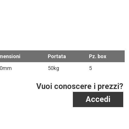
mensioni
Portata
Pz. box
90mm
50kg
5
Vuoi conoscere i prezzi?
Accedi