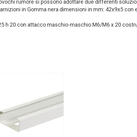
provochi rumore si possono adottare due differenti soluzio
guarnizioni in Gomma nera dimensioni in mm: 42x9x5 con 
e Ø 25 h 20 con attacco maschio-maschio M6/M6 x 20 costru