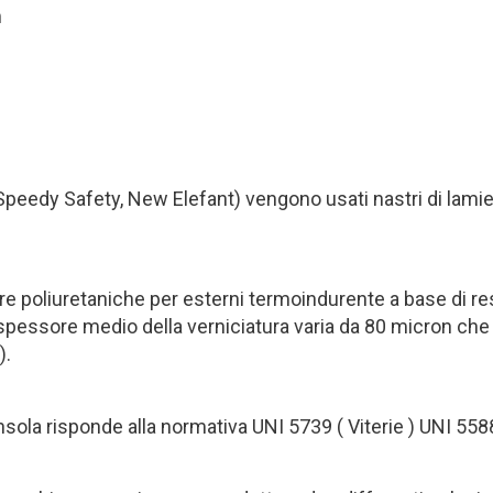
m
Speedy Safety, New Elefant) vengono usati nastri di lami
ere poliuretaniche per esterni termoindurente a base di r
o spessore medio della verniciatura varia da 80 micron che
).
ensola risponde alla normativa UNI 5739 ( Viterie ) UNI 55