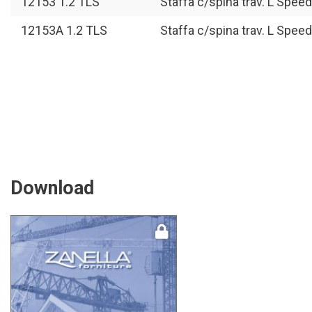
12153 1.2 TLS
Staffa c/spina trav. L Spee
12153A 1.2 TLS
Staffa c/spina trav. L Spee
Download