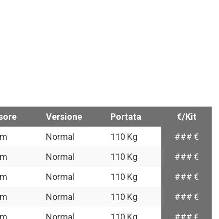
sore
Versione
Portata
€/Kit
mm
Normal
110 Kg
### €
mm
Normal
110 Kg
### €
mm
Normal
110 Kg
### €
mm
Normal
110 Kg
### €
mm
Normal
110 Kg
### €