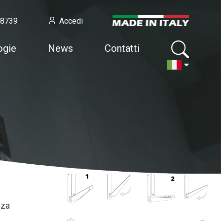
58739
Accedi
ogie
News
Contatti
zza