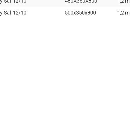
dy Saf 12/10
480X350X800
1,2 
dy Saf 12/10
500x350x800
1,2 