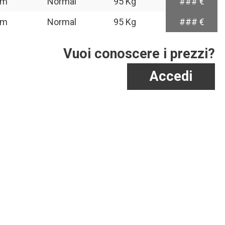
mm
Normal
95 Kg
### €
mm
Normal
95 Kg
### €
Vuoi conoscere i prezzi?
Accedi