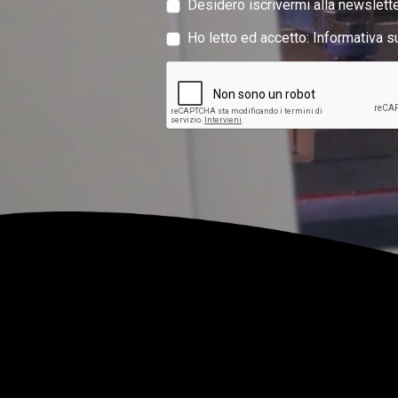
Desidero iscrivermi alla newslette
Ho letto ed accetto:
Informativa s