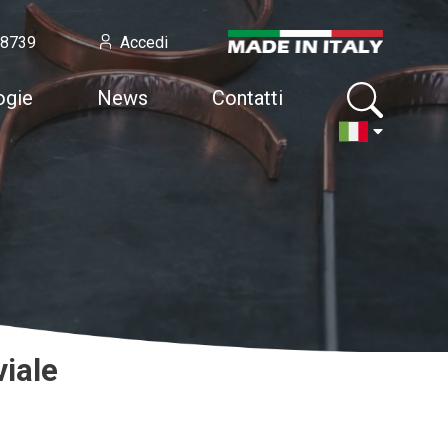
58739
Accedi
ogie
News
Contatti
viale