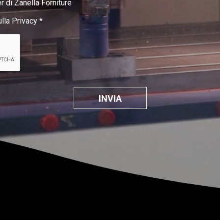
r di Zanella Forniture
ulla Privacy
*
INVIA