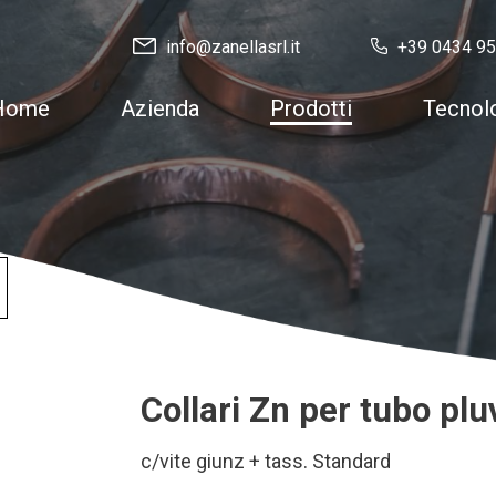
info@zanellasrl.it
+39 0434 9
Home
Azienda
Prodotti
Tecnol
Collari Zn per tubo plu
c/vite giunz + tass. Standard