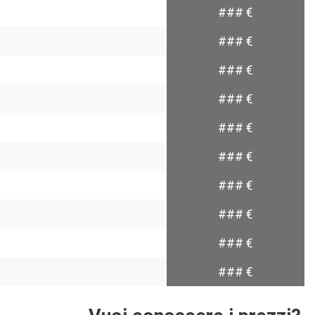
### €
### €
### €
### €
### €
### €
### €
### €
### €
### €