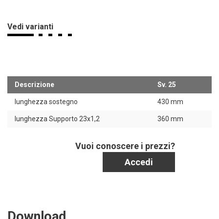
Vedi varianti
Descrizione
Sv. 25
S
lunghezza sostegno
430 mm
lunghezza Supporto 23x1,2
360 mm
Vuoi conoscere i prezzi?
Accedi
Download