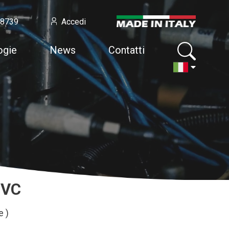
58739
Accedi
ogie
News
Contatti
PVC
e )