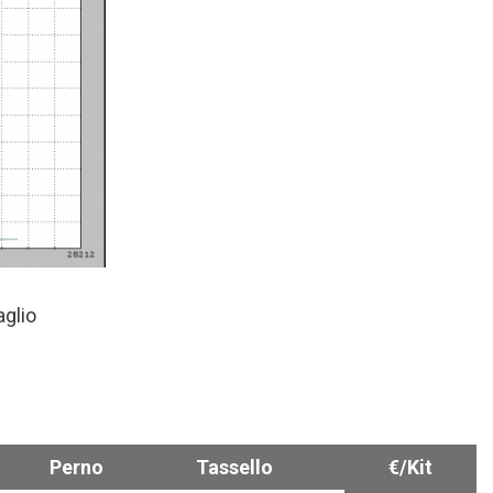
aglio
Perno
Tassello
€/Kit