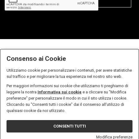
Consenso ai Cookie
Utilizziamo cookie per personalizzare i contenuti, per avere statistiche
sul traffico e per migliorare la tua esperienza nel nostro sito web.
Per maggiori informazioni sui cookie che utilizziamo ti preghiamo di
leggere la nostra
Informativa sui cookie
e a cliccare su "Modifica
preferenze" per personalizzare il modo in cui il sito utilizza i cookie.
Cliccando su "Consenti tutti i cookie" dai il consenso all'utilizzo di
Zanella S.r.l. - P.IVA n. 01238610933 - Iscritta all' Ufficio del
qualsiasi cookie da noi utlizzato.
registro delle imprese di Pordenone Numero 01238610933 -
Capitale sociale versato in euro 10.400,00
CONSENTI TUTTI
Privacy & Cookie Policy
Sito Web realizzato da W3design
Modifica preferenze