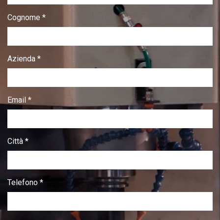
Cognome *
Azienda *
Email *
Città *
Telefono *